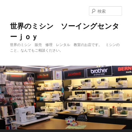
メ
イ
検
ン
索
コ
世界のミシン ソーイングセンタ
ン
ーｊｏｙ
テ
ン
世界のミシン 販売 修理 レンタル 教室のお店です。 ミシンの
ツ
こと、なんでもご相談ください。
へ
移
動