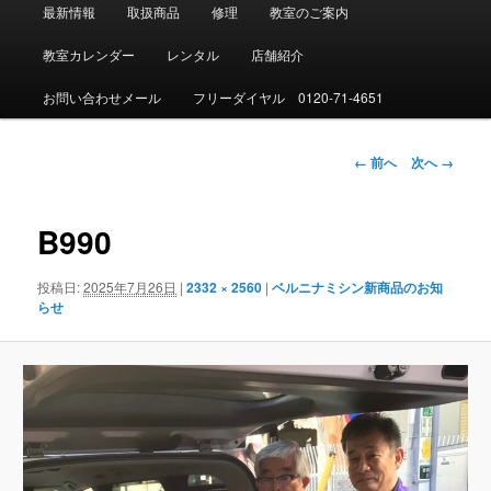
メ
最新情報
取扱商品
修理
教室のご案内
イ
ン
教室カレンダー
レンタル
店舗紹介
メ
ニ
お問い合わせメール
フリーダイヤル 0120-71-4651
ュ
ー
画
← 前へ
次へ →
像
ナ
ビ
B990
ゲ
ー
投稿日:
2025年7月26日
|
2332 × 2560
|
ベルニナミシン新商品のお知
シ
らせ
ョ
ン