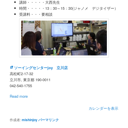
講師・・・・・大西先生
フ
時間・・・・・13：30～15：30(ジャノメ デジタイザー）
ト
受講料・・・要相談
講
習
会
大
西
先
生
ソーイングセンターjoy 立川店
高松町2-17-32
立川市
,
東京都
190-0011
042-540-1755
Read more
カレンダーを表示
作成者:
mishinjoy
パーマリンク