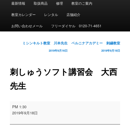
メ
最新情報
取扱商品
修理
教室のご案内
イ
ン
教室カレンダー
レンタル
店舗紹介
メ
ニ
お問い合わせメール
フリーダイヤル 0120-71-4651
ュ
ー
投
ミシンキルト教室 川本先生
ベルニナアカデミー 刺繍教室
稿
2019年9月16日
2019年9月19日
ナ
ビ
ゲ
刺しゅうソフト講習会 大西
ー
シ
先生
ョ
ン
刺
PM 1:30
し
2019年9月18日
ゅ
う
ソ