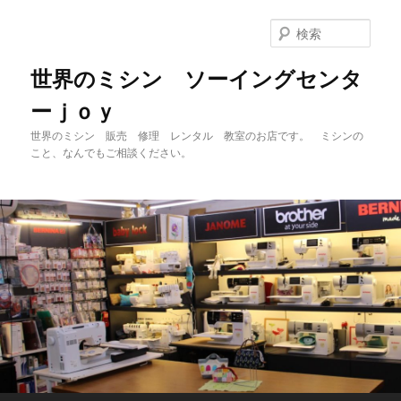
メ
イ
検
ン
索
コ
世界のミシン ソーイングセンタ
ン
ーｊｏｙ
テ
ン
世界のミシン 販売 修理 レンタル 教室のお店です。 ミシンの
ツ
こと、なんでもご相談ください。
へ
移
動