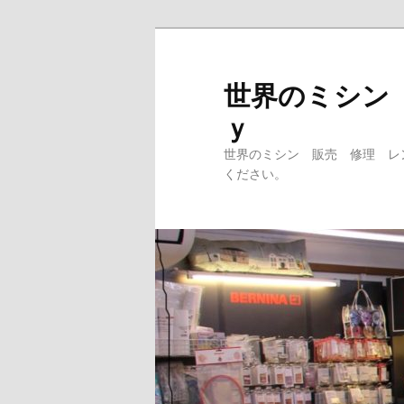
メ
イ
ン
世界のミシン
コ
ｙ
ン
テ
世界のミシン 販売 修理 レ
ン
ください。
ツ
へ
移
動