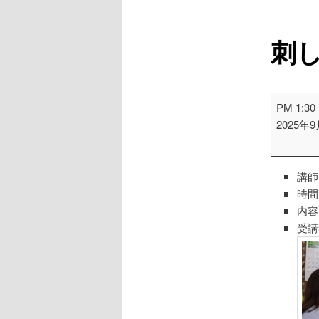
刺
刺
PM 1:30
し
2025年
ゅ
う
ソ
講師
フ
時間
ト
内容
講
受講
習
会
大
西
先