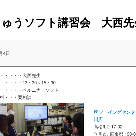
ナ
ビ
しゅうソフト講習会 大西先
ゲ
ー
シ
ョ
ン
9月4日
・・・・・大西先生
・・・・・13：30～15：30
・・・・・ベルニナ ソフト
料・・・要相談
ソーイングセンター
川店
高松町2-17-32
立川市
,
東京都
190-0