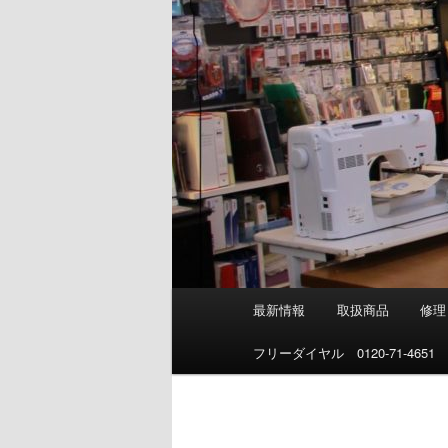
メ
最新情報
取扱商品
修理
イ
ン
フリーダイヤル 0120-71-4651
メ
ニ
ュ
ー