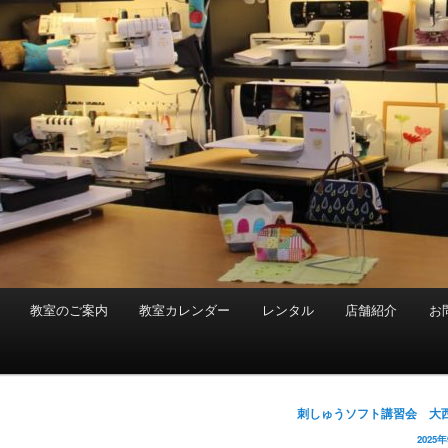
教室のご案内
教室カレンダー
レンタル
店舗紹介
お
投
刺しゅうソフト講習会 大
稿
2025