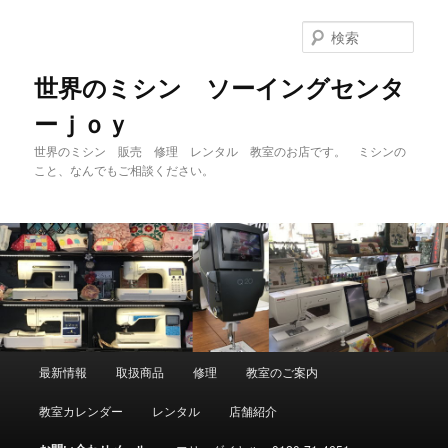
メ
イ
検
ン
索
コ
世界のミシン ソーイングセンタ
ン
ーｊｏｙ
テ
ン
世界のミシン 販売 修理 レンタル 教室のお店です。 ミシンの
ツ
こと、なんでもご相談ください。
へ
移
動
メ
最新情報
取扱商品
修理
教室のご案内
イ
ン
教室カレンダー
レンタル
店舗紹介
メ
ニ