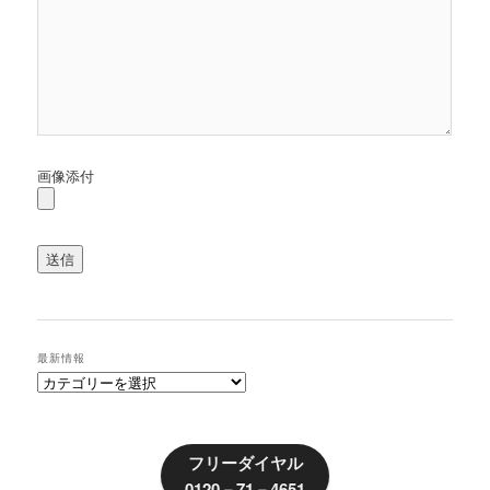
画像添付
最新情報
最
新
情
報
フリーダイヤル
0120－71－4651