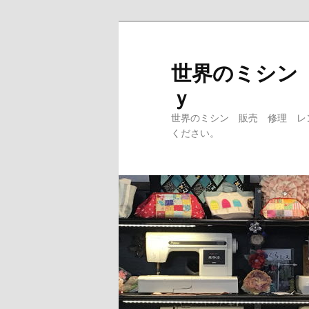
メ
イ
ン
世界のミシン
コ
ｙ
ン
テ
世界のミシン 販売 修理 レ
ン
ください。
ツ
へ
移
動