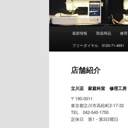
メ
最新情報
取扱商品
修理
イ
ン
フリーダイヤル 0120-71-4651
メ
ニ
ュ
店舗紹介
ー
立川店 家庭科室 修理工房
〒190-0011
東京都立川市高松町2-17-32
TEL 042-540-1755
定休日 第1・第3日曜日