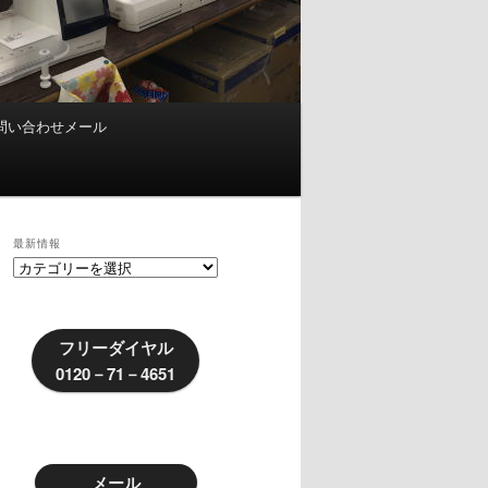
問い合わせメール
最新情報
最
新
情
報
フリーダイヤル
0120－71－4651
メール