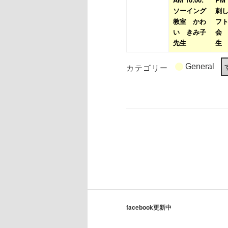
日
日
8
9
の
ソーイング
刺
月
教室 かわ
月
イ
フ
い きみ子
会
31
1
ベ
先生
生
日
日
ン
ト)
カテゴリー
General
facebook更新中