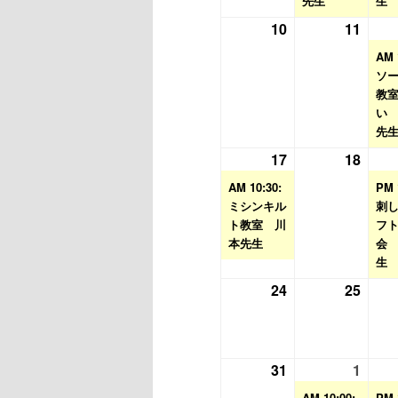
先生
生
日
ン
日
ン
10
2026
11
2026
ト)
ト)
年
年
AM 
8
8
ソ
月
月
教
い
10
11
先
日
日
17
2026
(1
18
2026
年
件
年
AM 10:30:
PM 
8
の
8
ミシンキル
刺
ト教室 川
月
イ
月
フ
本先生
会
17
ベ
18
生
日
ン
日
24
2026
25
2026
ト)
年
年
8
8
月
月
31
2026
1
2026
(1
24
25
年
年
件
AM 10:00:
PM 