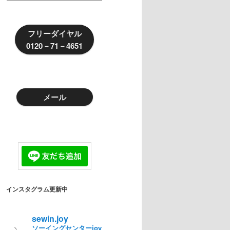
新
情
報
フリーダイヤル
0120－71－4651
メール
インスタグラム更新中
sewin.joy
ソーイングセンターjoy