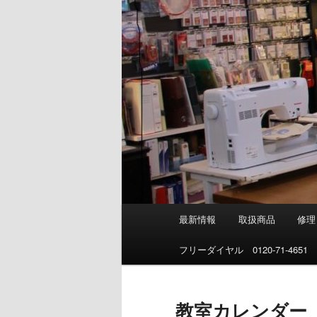
メ
最新情報
取扱商品
修理
イ
ン
フリーダイヤル 0120-71-4651
メ
ニ
ュ
教室カレンダー
ー