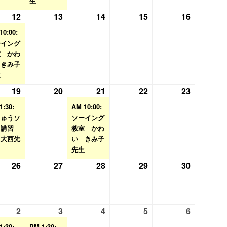
生
日
ン
日
ン
日
日
日
12
2026
(1
13
2026
14
2026
15
2026
16
2026
ト)
ト)
年
件
年
年
年
年
10:00:
8
の
8
8
8
8
ーイング
室 かわ
月
イ
月
月
月
月
 きみ子
12
ベ
13
14
15
16
生
日
ン
日
日
日
日
19
2026
(1
20
2026
21
2026
(1
22
2026
23
2026
ト)
年
件
年
年
件
年
年
1:30:
AM 10:00:
8
の
8
8
の
8
8
しゅうソ
ソーイング
ト講習
月
イ
月
教室 かわ
月
イ
月
月
 大西先
い きみ子
19
ベ
20
21
ベ
22
23
先生
日
ン
日
日
ン
日
日
26
2026
27
2026
28
2026
29
2026
30
2026
ト)
ト)
年
年
年
年
年
8
8
8
8
8
月
月
月
月
月
2
2026
(1
3
2026
(1
4
2026
5
2026
6
2026
26
27
28
29
30
年
件
年
件
年
年
年
1:30:
PM 1:30: