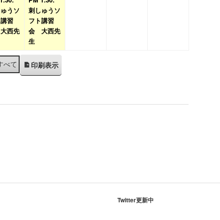
日
日
日
日
日
9
の
9
の
9
9
9
しゅうソ
刺しゅうソ
ト講習
月
イ
フト講習
月
イ
月
月
月
 大西先
会 大西先
2
ベ
3
ベ
4
5
6
生
日
ン
日
ン
日
日
日
ト)
ト)
すべて
印刷
表示
Twitter更新中