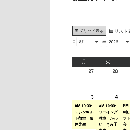
グリッド
表示
リスト
月
年
月
月
火
火
曜
曜
27
2026
28
2026
日
日
年
年
7
7
月
月
3
2026
(1
4
2026
(1
27
28
年
件
年
件
AM 10:30:
AM 10:00:
PM 
日
日
8
の
8
の
ミシンキル
ソーイング
刺
ト教室 藤
月
イ
教室 かわ
月
イ
フ
井先生
い きみ子
会
3
ベ
4
ベ