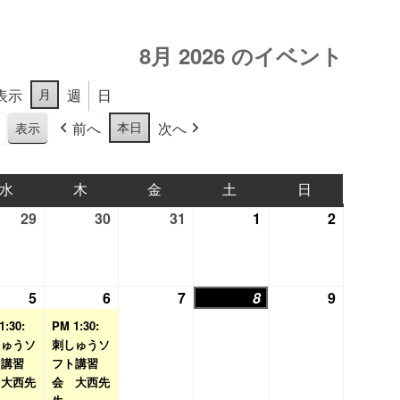
8月 2026 のイベント
月
表示
週
日
本日
前へ
次へ
水
水
木
木
金
金
土
土
日
日
曜
曜
曜
曜
曜
29
2026
30
2026
31
2026
1
2026
2
2026
日
日
日
日
日
年
年
年
年
年
7
7
7
8
8
月
月
月
月
月
5
2026
(1
6
2026
(1
7
2026
8
2026
9
2026
29
30
31
1
2
年
件
年
件
年
年
年
1:30:
PM 1:30:
日
日
日
日
日
8
の
8
の
8
8
8
しゅうソ
刺しゅうソ
ト講習
月
イ
フト講習
月
イ
月
月
月
 大西先
会 大西先
5
ベ
6
ベ
7
8
9