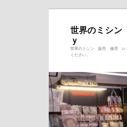
メ
イ
ン
世界のミシン
コ
ｙ
ン
テ
世界のミシン 販売 修理 レ
ン
ください。
ツ
へ
移
動