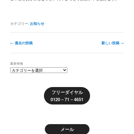
カテゴリー:
お知らせ
投
←
過去の投稿
新しい投稿
→
稿
ナ
ビ
最新情報
ゲ
最
ー
新
シ
情
ョ
報
フリーダイヤル
ン
0120－71－4651
メール