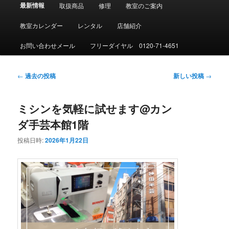
メ
最新情報
取扱商品
修理
教室のご案内
イ
ン
教室カレンダー
レンタル
店舗紹介
メ
ニ
お問い合わせメール
フリーダイヤル 0120-71-4651
ュ
ー
投
←
過去の投稿
新しい投稿
→
稿
ナ
ミシンを気軽に試せます@カン
ビ
ゲ
ダ手芸本館1階
ー
シ
投稿日時:
2026年1月22日
ョ
ン