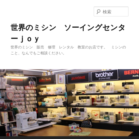
メ
サ
イ
ブ
検
ン
コ
索
コ
ン
世界のミシン ソーイングセンタ
ン
テ
ーｊｏｙ
テ
ン
ン
ツ
世界のミシン 販売 修理 レンタル 教室のお店です。 ミシンの
ツ
へ
こと、なんでもご相談ください。
へ
移
移
動
動