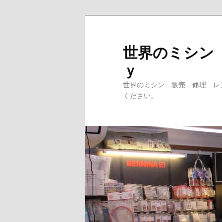
メ
イ
ン
世界のミシン
コ
ｙ
ン
テ
世界のミシン 販売 修理 レ
ン
ください。
ツ
へ
移
動