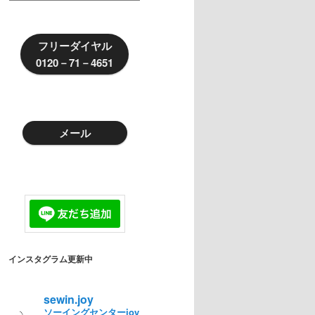
新
情
報
フリーダイヤル
0120－71－4651
メール
インスタグラム更新中
sewin.joy
ソーイングセンターjoy