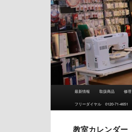
メ
最新情報
取扱商品
修理
イ
ン
フリーダイヤル 0120-71-4651
メ
ニ
ュ
教室カレンダー
ー