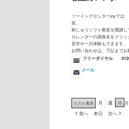
ソーイングセンターjoyで
室、
刺しゅうソフト教室を開講し
カレンダーの講座名をクリッ
見学や一日体験もできます。
お問い合わせは、下記までお
フリーダイヤル 0120-7
メール
月
日
月
週
リスト
表示
前へ
本日
次へ