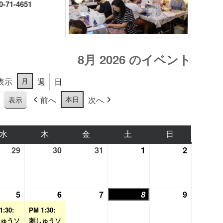
1-4651
8月 2026 のイベント
月
表示
週
日
本日
前へ
次へ
水
水
木
木
金
金
土
土
日
日
曜
曜
曜
曜
曜
29
2026
30
2026
31
2026
1
2026
2
2026
日
日
日
日
日
年
年
年
年
年
7
7
7
8
8
月
月
月
月
月
5
2026
(1
6
2026
(1
7
2026
8
2026
9
2026
29
30
31
1
2
年
件
年
件
年
年
年
1:30:
PM 1:30:
日
日
日
日
日
8
の
8
の
8
8
8
しゅうソ
刺しゅうソ