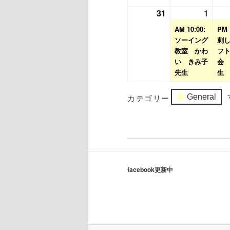
月
月
31
2026
1
2026
(1
24
25
年
年
件
AM 10:00:
PM 
日
日
8
9
の
ソーイング
刺
月
教室 かわ
月
イ
フ
い きみ子
会
31
1
ベ
先生
生
日
日
ン
ト)
カテゴリー
General
facebook更新中