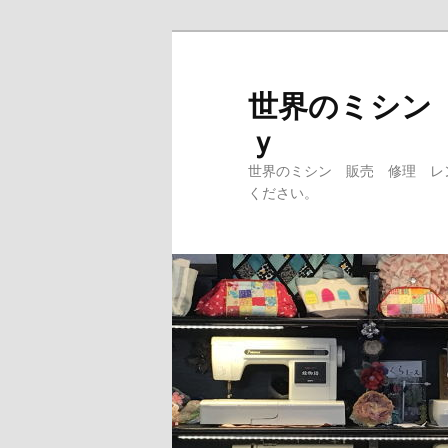
メ
イ
ン
世界のミシン
コ
ｙ
ン
テ
世界のミシン 販売 修理 レ
ン
ください。
ツ
へ
移
動