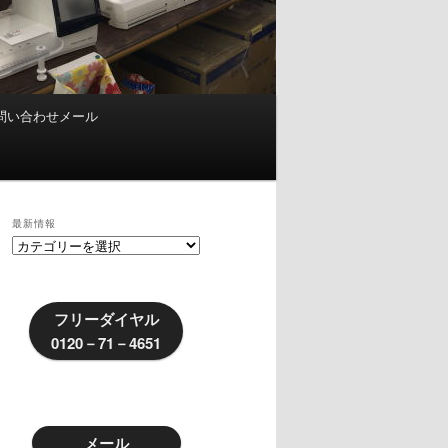
問い合わせメール
最新情報
最
新
情
報
フリーダイヤル
0120－71－4651
メール