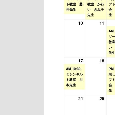
ト教室 藤
月
イ
教室 かわ
月
イ
フ
井先生
い きみ子
会
3
ベ
4
ベ
先生
生
日
ン
日
ン
10
2026
11
2026
ト)
ト)
年
年
AM 
8
8
ソ
月
月
教
い
10
11
先
日
日
17
2026
(1
18
2026
年
件
年
AM 10:30:
PM 
8
の
8
ミシンキル
刺
ト教室 川
月
イ
月
フ
本先生
会
17
ベ
18
生
日
ン
日
24
2026
25
2026
ト)
年
年
8
8