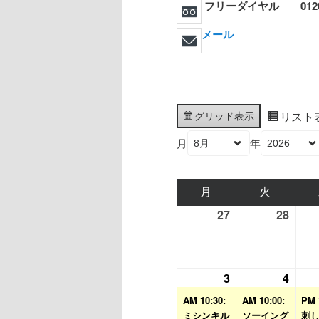
フリーダイヤル 0120-7
メール
グリッド
表示
リスト
月
年
月
月
火
火
曜
曜
27
2026
28
2026
日
日
年
年
7
7
月
月
3
2026
(1
4
2026
(1
27
28
年
件
年
件
AM 10:30:
AM 10:00:
PM 
日
日
8
の
8
の
ミシンキル
ソーイング
刺