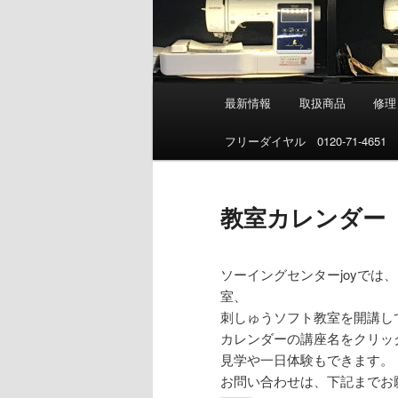
メ
最新情報
取扱商品
修理
イ
ン
フリーダイヤル 0120-71-4651
メ
ニ
ュ
教室カレンダー
ー
ソーイングセンターjoyで
室、
刺しゅうソフト教室を開講し
カレンダーの講座名をクリッ
見学や一日体験もできます。
お問い合わせは、下記までお