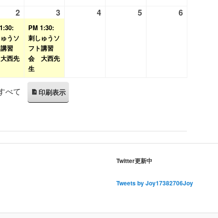
月
月
月
月
月
2
2026
(1
3
2026
(1
4
2026
5
2026
6
2026
26
27
28
29
30
年
件
年
件
年
年
年
1:30:
PM 1:30:
日
日
日
日
日
9
の
9
の
9
9
9
しゅうソ
刺しゅうソ
ト講習
月
イ
フト講習
月
イ
月
月
月
 大西先
会 大西先
2
ベ
3
ベ
4
5
6
生
日
ン
日
ン
日
日
日
ト)
ト)
すべて
印刷
表示
Twitter更新中
Tweets by Joy17382706Joy