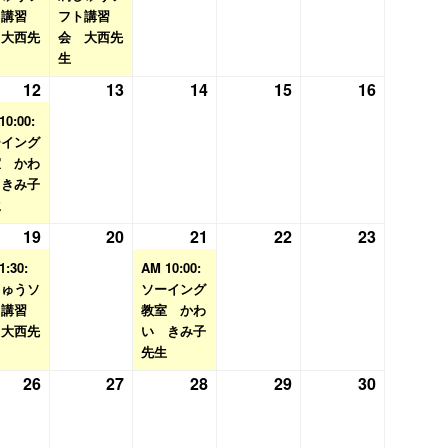
ト講習
月
イ
フト講習
月
イ
月
月
月
 大西先
会 大西先
5
ベ
6
ベ
7
8
9
生
日
ン
日
ン
日
日
日
12
2026
(1
13
2026
14
2026
15
2026
16
2026
ト)
ト)
年
件
年
年
年
年
10:00:
8
の
8
8
8
8
ーイング
室 かわ
月
イ
月
月
月
月
 きみ子
12
ベ
13
14
15
16
生
日
ン
日
日
日
日
19
2026
(1
20
2026
21
2026
(1
22
2026
23
2026
ト)
年
件
年
年
件
年
年
1:30:
AM 10:00:
8
の
8
8
の
8
8
しゅうソ
ソーイング
ト講習
月
イ
月
教室 かわ
月
イ
月
月
 大西先
い きみ子
19
ベ
20
21
ベ
22
23
先生
日
ン
日
日
ン
日
日
26
2026
27
2026
28
2026
29
2026
30
2026
ト)
ト)
年
年
年
年
年
8
8
8
8
8