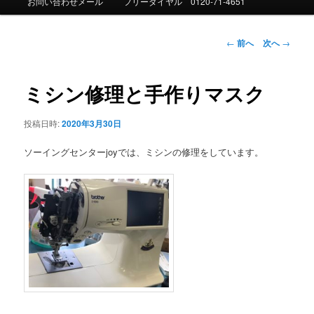
お問い合わせメール
フリーダイヤル 0120-71-4651
ュ
ー
投
←
前へ
次へ
→
稿
ナ
ビ
ミシン修理と手作りマスク
ゲ
ー
投稿日時:
2020年3月30日
シ
ョ
ソーイングセンターjoyでは、ミシンの修理をしています。
ン