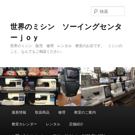
メ
イ
検
ン
索
コ
世界のミシン ソーイングセンタ
ン
ーｊｏｙ
テ
ン
世界のミシン 販売 修理 レンタル 教室のお店です。 ミシンの
ツ
こと、なんでもご相談ください。
へ
移
動
メ
最新情報
取扱商品
修理
教室のご案内
イ
ン
教室カレンダー
レンタル
店舗紹介
メ
ニ