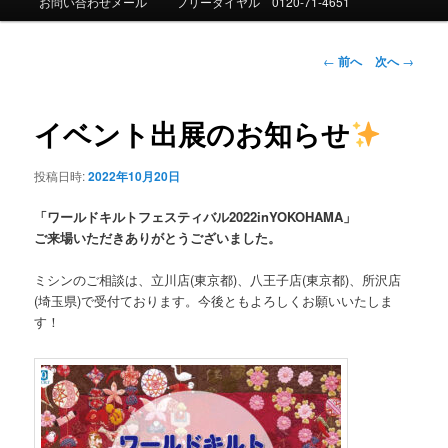
お問い合わせメール
フリーダイヤル 0120-71-4651
ュ
ー
投
←
前へ
次へ
→
稿
ナ
ビ
イベント出展のお知らせ
ゲ
ー
投稿日時:
2022年10月20日
シ
ョ
「ワールドキルトフェスティバル2022inYOKOHAMA」
ン
ご来場いただきありがとうございました。
ミシンのご相談は、立川店(東京都)、八王子店(東京都)、所沢店
(埼玉県)で受付ております。今後ともよろしくお願いいたしま
す！