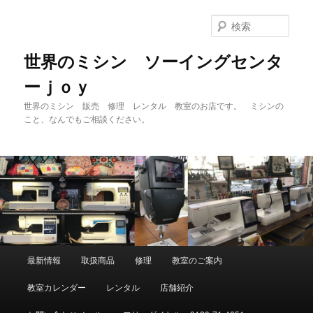
メ
イ
検
ン
索
コ
世界のミシン ソーイングセンタ
ン
ーｊｏｙ
テ
ン
世界のミシン 販売 修理 レンタル 教室のお店です。 ミシンの
ツ
こと、なんでもご相談ください。
へ
移
動
メ
最新情報
取扱商品
修理
教室のご案内
イ
ン
教室カレンダー
レンタル
店舗紹介
メ
ニ