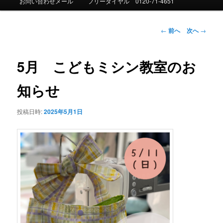
お問い合わせメール
フリーダイヤル 0120-71-4651
ュ
ー
投
←
前へ
次へ
→
稿
ナ
ビ
5月 こどもミシン教室のお
ゲ
ー
知らせ
シ
ョ
投稿日時:
2025年5月1日
ン