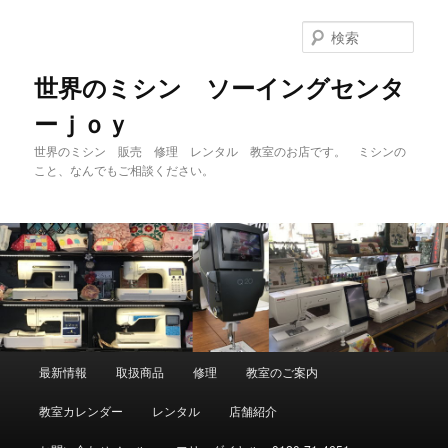
メ
イ
検
ン
索
コ
世界のミシン ソーイングセンタ
ン
ーｊｏｙ
テ
ン
世界のミシン 販売 修理 レンタル 教室のお店です。 ミシンの
ツ
こと、なんでもご相談ください。
へ
移
動
メ
最新情報
取扱商品
修理
教室のご案内
イ
ン
教室カレンダー
レンタル
店舗紹介
メ
ニ