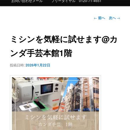
お問い合わせメール
フリーダイヤル 0120-71-4651
ュ
ー
投
←
前へ
次へ
→
稿
ナ
ビ
ミシンを気軽に試せます@カ
ゲ
ー
ンダ手芸本館1階
シ
ョ
投稿日時:
2026年1月22日
ン