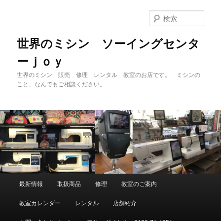
メ
イ
検
ン
索
コ
世界のミシン ソーイングセンタ
ン
ーｊｏｙ
テ
ン
世界のミシン 販売 修理 レンタル 教室のお店です。 ミシンの
ツ
こと、なんでもご相談ください。
へ
移
動
メ
最新情報
取扱商品
修理
教室のご案内
イ
ン
教室カレンダー
レンタル
店舗紹介
メ
ニ