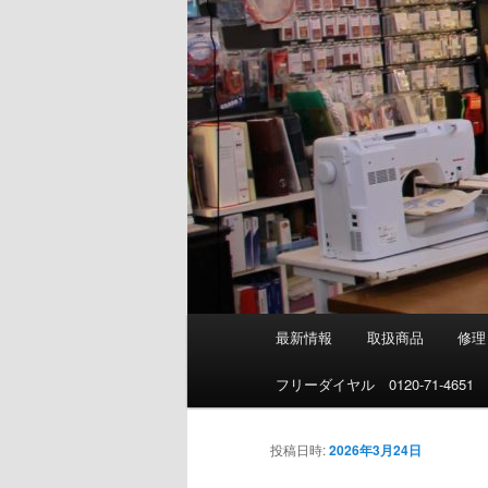
メ
最新情報
取扱商品
修理
イ
ン
フリーダイヤル 0120-71-4651
メ
ニ
投稿日時:
2026年3月24日
ュ
ー