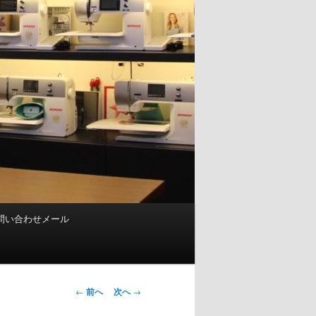
問い合わせメール
投
←
前へ
次へ
→
稿