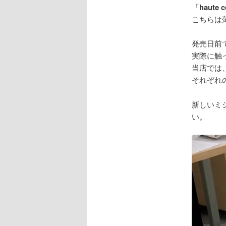
「
haute
こちらは
発売日前
実際に触
当店では
それぞれ
新しいミ
い。
動
画
プ
レ
ー
ヤ
ー