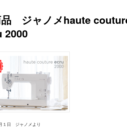
品 ジャノメhaute coutur
u 2000
４月１日 ジャノメより