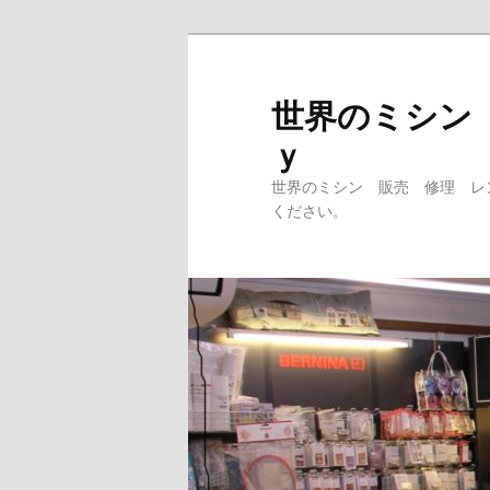
メ
イ
ン
世界のミシン
コ
ｙ
ン
テ
世界のミシン 販売 修理 レ
ン
ください。
ツ
へ
移
動