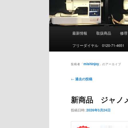
メ
最新情報
取扱商品
修理
イ
ン
フリーダイヤル 0120-71-4651
メ
ニ
mishinjoy
ュ
投稿者「
」のアーカイブ
ー
投
←
過去の投稿
稿
ナ
新商品 ジャノメhaut
ビ
ゲ
投稿日時:
2026年3月24日
ー
シ
ョ