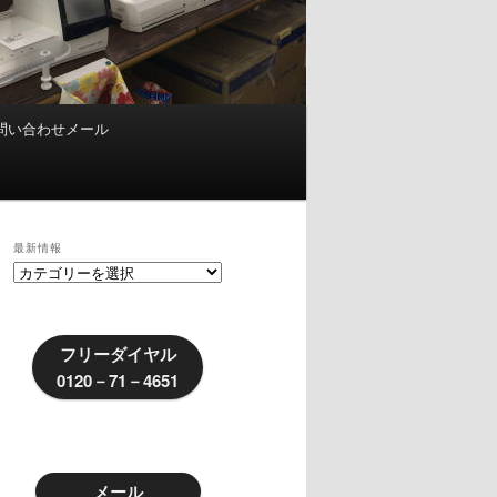
問い合わせメール
最新情報
最
新
情
報
フリーダイヤル
0120－71－4651
メール