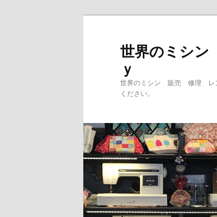
メ
サ
イ
ブ
ン
コ
世界のミシン
コ
ン
ｙ
ン
テ
テ
ン
世界のミシン 販売 修理 レ
ン
ツ
ください。
ツ
へ
へ
移
移
動
動