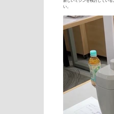
新しいミシンを検討している
い。
動
画
プ
レ
ー
ヤ
ー