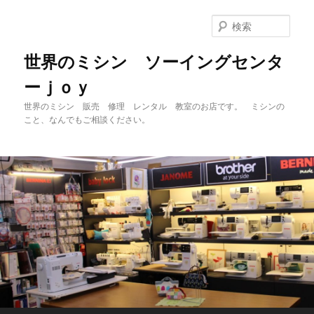
メ
サ
イ
ブ
検
ン
コ
索
コ
ン
世界のミシン ソーイングセンタ
ン
テ
ーｊｏｙ
テ
ン
ン
ツ
世界のミシン 販売 修理 レンタル 教室のお店です。 ミシンの
ツ
へ
こと、なんでもご相談ください。
へ
移
移
動
動