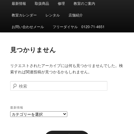
メ
最新情報
取扱商品
修理
教室のご案内
イ
ン
教室カレンダー
レンタル
店舗紹介
メ
ニ
お問い合わせメール
フリーダイヤル 0120-71-4651
ュ
ー
見つかりません
リクエストされたアーカイブには何も見つかりませんでした。検
索すれば関連投稿が見つかるかもしれません。
検
索
最新情報
最
新
情
報