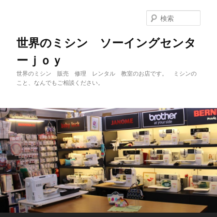
メ
イ
検
ン
索
コ
世界のミシン ソーイングセンタ
ン
ーｊｏｙ
テ
ン
世界のミシン 販売 修理 レンタル 教室のお店です。 ミシンの
ツ
こと、なんでもご相談ください。
へ
移
動