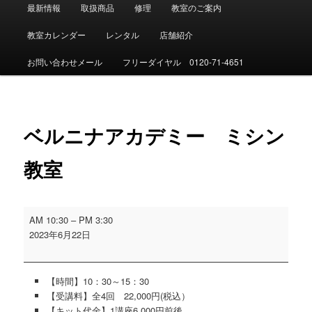
メ
最新情報
取扱商品
修理
教室のご案内
イ
ン
教室カレンダー
レンタル
店舗紹介
メ
ニ
お問い合わせメール
フリーダイヤル 0120-71-4651
ュ
ー
投
稿
ベルニナアカデミー ミシン
ナ
ビ
ゲ
教室
ー
シ
ョ
ベ
ン
AM 10:30
–
PM 3:30
ル
2023年6月22日
ニ
ナ
ア
【時間】10：30～15：30
カ
【受講料】全4回 22,000円(税込）
デ
【キット代金】1講座6,000円前後