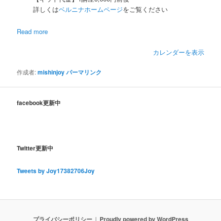
ミ
詳しくは
ベルニナホームページ
をご覧ください
ー
ミ
Read more
シ
ン
カレンダーを表示
教
室
作成者:
mishinjoy
パーマリンク
facebook更新中
Twitter更新中
Tweets by Joy17382706Joy
プライバシーポリシー
Proudly powered by WordPress