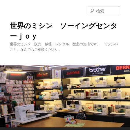
メ
イ
検
ン
索
コ
世界のミシン ソーイングセンタ
ン
ーｊｏｙ
テ
ン
世界のミシン 販売 修理 レンタル 教室のお店です。 ミシンの
ツ
こと、なんでもご相談ください。
へ
移
動