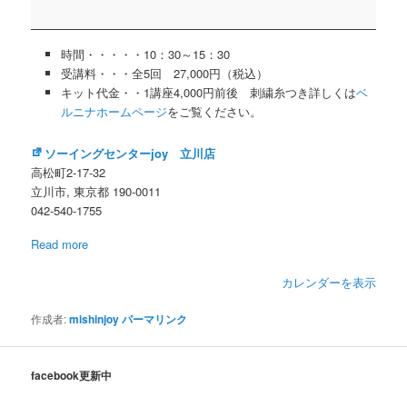
ニ
ナ
ア
時間・・・・・10：30～15：30
カ
受講料・・・全5回 27,000円（税込）
デ
キット代金・・1講座4,000円前後 刺繍糸つき詳しくは
ベ
ミ
ルニナホームページ
をご覧ください。
ー
刺
ソーイングセンターjoy 立川店
繍
高松町2-17-32
教
立川市
,
東京都
190-0011
室
042-540-1755
Read more
カレンダーを表示
作成者:
mishinjoy
パーマリンク
facebook更新中