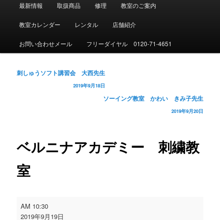
メ
最新情報
取扱商品
修理
教室のご案内
イ
ン
教室カレンダー
レンタル
店舗紹介
メ
ニ
お問い合わせメール
フリーダイヤル 0120-71-4651
ュ
ー
投
刺しゅうソフト講習会 大西先生
稿
2019年9月18日
ナ
ソーイング教室 かわい きみ子先生
ビ
2019年9月20日
ゲ
ー
シ
ベルニナアカデミー 刺繍教
ョ
ン
室
ベ
AM 10:30
ル
2019年9月19日