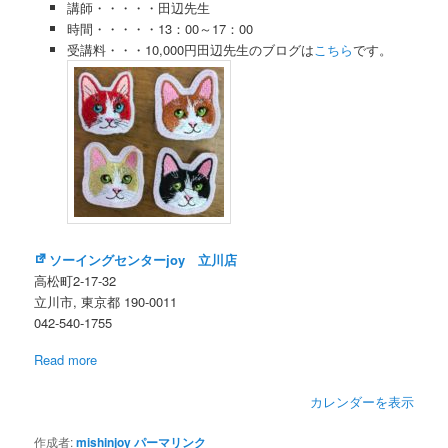
講師・・・・・田辺先生
フ
時間・・・・・13：00～17：00
ト
受講料・・・10,000円田辺先生のブログは
こちら
です。
講
習
田
辺
先
生
ソーイングセンターjoy 立川店
高松町2-17-32
立川市
,
東京都
190-0011
042-540-1755
Read more
カレンダーを表示
作成者:
mishinjoy
パーマリンク