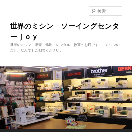
メ
イ
検
ン
索
コ
世界のミシン ソーイングセンタ
ン
ーｊｏｙ
テ
ン
世界のミシン 販売 修理 レンタル 教室のお店です。 ミシンの
ツ
こと、なんでもご相談ください。
へ
移
動