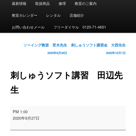
メ
最新情報
取扱商品
修理
教室のご案内
イ
ン
教室カレンダー
レンタル
店舗紹介
メ
ニ
お問い合わせメール
フリーダイヤル 0120-71-4651
ュ
ー
投
ソーイング教室 苣木先生
刺しゅうソフト講習会 大西先生
稿
2020年9月26日
2020年10月1日
ナ
ビ
ゲ
刺しゅうソフト講習 田辺先
ー
シ
生
ョ
ン
刺
PM 1:00
し
2020年9月27日
ゅ
う
ソ