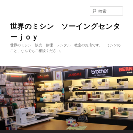
メ
イ
検
ン
索
コ
世界のミシン ソーイングセンタ
ン
ーｊｏｙ
テ
ン
世界のミシン 販売 修理 レンタル 教室のお店です。 ミシンの
ツ
こと、なんでもご相談ください。
へ
移
動