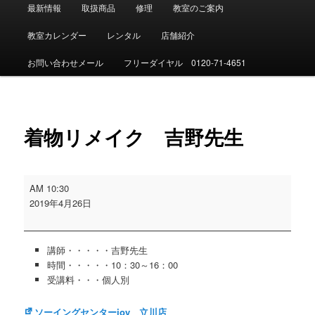
メ
最新情報
取扱商品
修理
教室のご案内
イ
ン
教室カレンダー
レンタル
店舗紹介
メ
ニ
お問い合わせメール
フリーダイヤル 0120-71-4651
ュ
ー
投
稿
着物リメイク 吉野先生
ナ
ビ
ゲ
ー
着
AM 10:30
シ
物
2019年4月26日
ョ
リ
ン
メ
イ
講師・・・・・吉野先生
ク
時間・・・・・10：30～16：00
吉
受講料・・・個人別
野
先
ソーイングセンターjoy 立川店
生