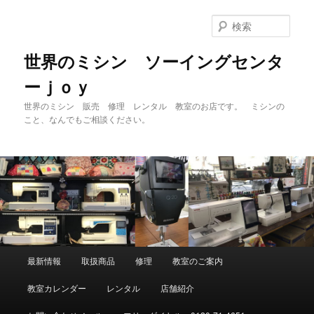
メ
イ
検
ン
索
コ
世界のミシン ソーイングセンタ
ン
ーｊｏｙ
テ
ン
世界のミシン 販売 修理 レンタル 教室のお店です。 ミシンの
ツ
こと、なんでもご相談ください。
へ
移
動
メ
最新情報
取扱商品
修理
教室のご案内
イ
ン
教室カレンダー
レンタル
店舗紹介
メ
ニ