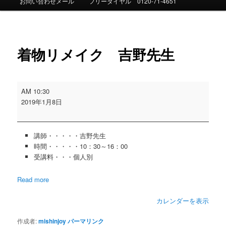
お問い合わせメール
フリーダイヤル 0120-71-4651
ュ
ー
投
稿
着物リメイク 吉野先生
ナ
ビ
ゲ
ー
着
AM 10:30
シ
物
2019年1月8日
ョ
リ
ン
メ
イ
講師・・・・・吉野先生
ク
時間・・・・・10：30～16：00
吉
受講料・・・個人別
野
先
Read more
生
カレンダーを表示
作成者:
mishinjoy
パーマリンク