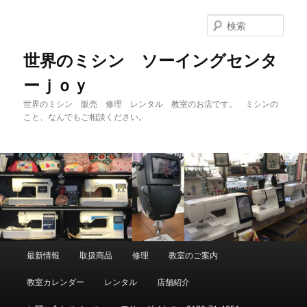
メ
サ
イ
ブ
検
ン
コ
索
コ
ン
世界のミシン ソーイングセンタ
ン
テ
ーｊｏｙ
テ
ン
ン
ツ
世界のミシン 販売 修理 レンタル 教室のお店です。 ミシンの
ツ
へ
こと、なんでもご相談ください。
へ
移
移
動
動
メ
最新情報
取扱商品
修理
教室のご案内
イ
ン
教室カレンダー
レンタル
店舗紹介
メ
ニ