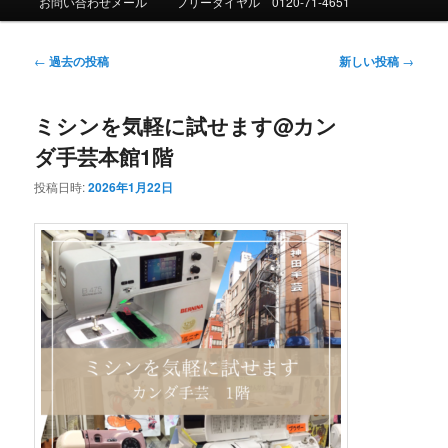
お問い合わせメール
フリーダイヤル 0120-71-4651
ュ
ー
投
←
過去の投稿
新しい投稿
→
稿
ナ
ミシンを気軽に試せます@カン
ビ
ゲ
ダ手芸本館1階
ー
シ
投稿日時:
2026年1月22日
ョ
ン