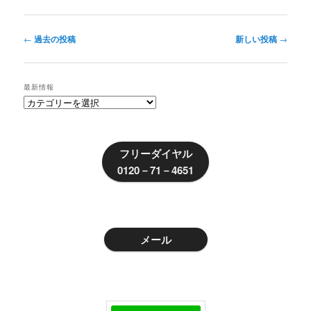
投
←
過去の投稿
新しい投稿
→
稿
ナ
ビ
最新情報
ゲ
最
ー
新
シ
情
ョ
報
フリーダイヤル
ン
0120－71－4651
メール