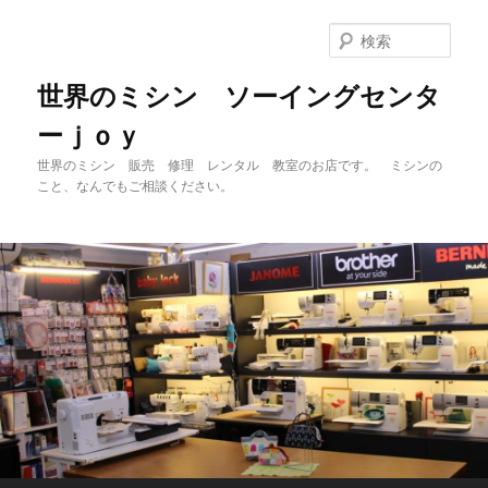
メ
サ
イ
ブ
検
ン
コ
索
コ
ン
世界のミシン ソーイングセンタ
ン
テ
ーｊｏｙ
テ
ン
ン
ツ
世界のミシン 販売 修理 レンタル 教室のお店です。 ミシンの
ツ
へ
こと、なんでもご相談ください。
へ
移
移
動
動