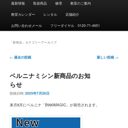
メ
最新情報
取扱商品
修理
教室のご案内
イ
ン
教室カレンダー
レンタル
店舗紹介
メ
ニ
お問い合わせメール
フリーダイヤル 0120-71-4651
ュ
ー
「
新商品
」カテゴリーアーカイブ
投
←
過去の投稿
新しい投稿
→
稿
ナ
ベルニナミシン新商品のお知
ビ
ゲ
らせ
ー
シ
投稿日時:
2025年7月26日
ョ
ン
来月8月にベルニナ「B990MAGIC」が発売されます。