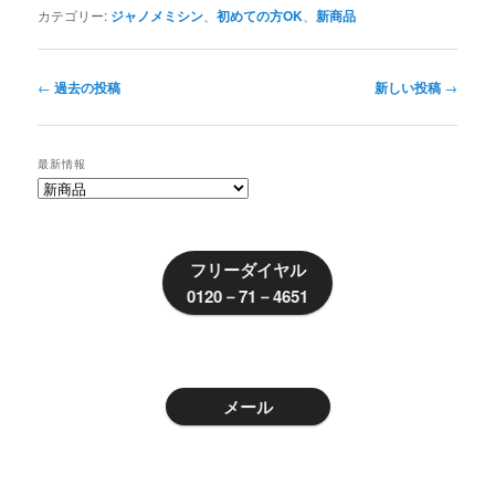
カテゴリー:
ジャノメミシン
、
初めての方OK
、
新商品
投
←
過去の投稿
新しい投稿
→
稿
ナ
ビ
最新情報
ゲ
最
ー
新
シ
情
ョ
報
フリーダイヤル
ン
0120－71－4651
メール