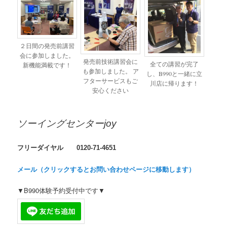
２日間の発売前講習
会に参加しました。
発売前技術講習会に
全ての講習が完了
新機能満載です！
も参加しました。 ア
し、B990と一緒に立
フターサービスもご
川店に帰ります！
安心ください
ソーイングセンターjoy
フリーダイヤル 0120-71-4651
メール（クリックするとお問い合わせページに移動します）
▼B990体験予約受付中です▼