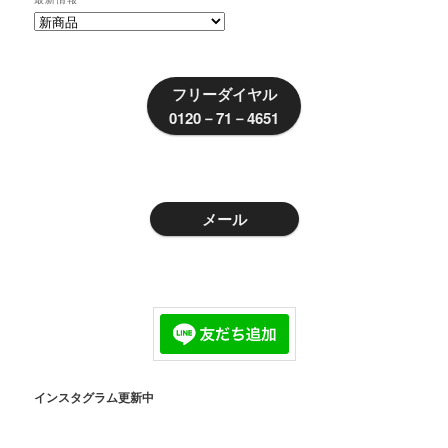
ゲ
最
ー
新
シ
情
ョ
報
フリーダイヤル
ン
0120－71－4651
メール
インスタグラム更新中