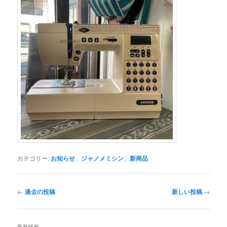
カテゴリー:
お知らせ
、
ジャノメミシン
、
新商品
投
←
過去の投稿
新しい投稿
→
稿
ナ
ビ
最新情報