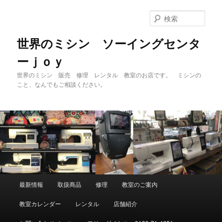
メ
サ
イ
ブ
検
ン
コ
索
コ
ン
世界のミシン ソーイングセンタ
ン
テ
ーｊｏｙ
テ
ン
ン
ツ
世界のミシン 販売 修理 レンタル 教室のお店です。 ミシンの
ツ
へ
こと、なんでもご相談ください。
へ
移
移
動
動
メ
最新情報
取扱商品
修理
教室のご案内
イ
ン
教室カレンダー
レンタル
店舗紹介
メ
ニ