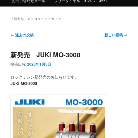
お問い合わせメール
フリーダイヤル 0120-71-4651
ュ
ー
「
新商品
」カテゴリーアーカイブ
投
←
過去の投稿
新しい投稿
→
稿
ナ
新発売 JUKI MO-3000
ビ
ゲ
投稿日時:
2023年1月5日
ー
シ
ロックミシン新発売のお知らせです。
ョ
JUKI MO-3000
ン