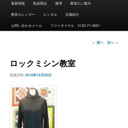
メ
最新情報
取扱商品
修理
教室のご案内
イ
ン
教室カレンダー
レンタル
店舗紹介
メ
ニ
お問い合わせメール
フリーダイヤル 0120-71-4651
ュ
ー
投
←
前へ
次へ
→
稿
ナ
ビ
ロックミシン教室
ゲ
ー
投稿日時:
2018年12月20日
シ
ョ
ン