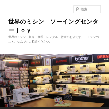
メ
イ
検
ン
索
コ
世界のミシン ソーイングセンタ
ン
ーｊｏｙ
テ
ン
世界のミシン 販売 修理 レンタル 教室のお店です。 ミシンの
ツ
こと、なんでもご相談ください。
へ
移
動